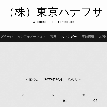
（株）東京ハナフサ
Welcome to our homepage
ップページ
インフォメーション
写真
カレンダー
店舗情報
お問
« 前の月
2025年10月
次の月 »
火
水
木
01
02